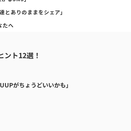
「友達とありのままをシェア」
なたへ
ヒント12選！
、LUUPがちょうどいいかも」