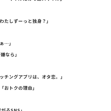
ままわたしずーっと独身？」
だぁ…」
感が嫌なら」
のマッチングアプリは、オタ恋。」
 「おトクの理由」
繋がるSNS」