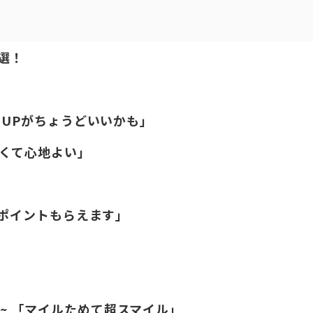
選！
LUUPがちょうどいいかも」
広くて心地よい」
円分ポイントもらえます」
 ~ 「マイルためて超スマイル」