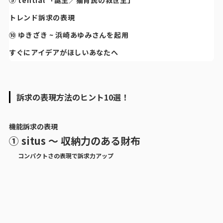
⑨ tential 「誕生／猫背民の救世主」
トレンド訴求の表現
⑩ ゆきざき ~ 浜崎あゆみさんを起用
すぐにアイデアがほしいあなたへ
訴求の表現方法のヒント10選！
機能訴求の表現
① situs 〜 収納力のある財布
コンパクトさの表現で訴求力アップ