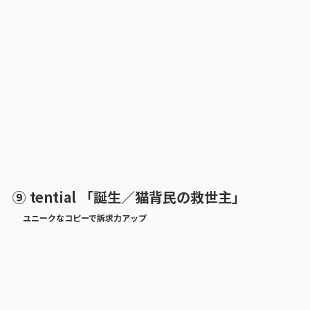
⑨ tential 「誕生／猫背民の救世主」
ユニークなコピーで訴求力アップ