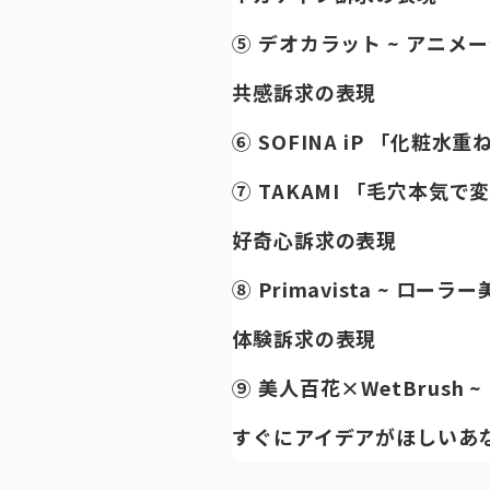
⑤ デオカラット ~ アニメ
共感訴求の表現
⑥ SOFINA iP 「化粧
⑦ TAKAMI 「毛穴本気
好奇心訴求の表現
⑧ Primavista ~ ロー
体験訴求の表現
⑨ 美人百花×WetBrush
すぐにアイデアがほしいあ