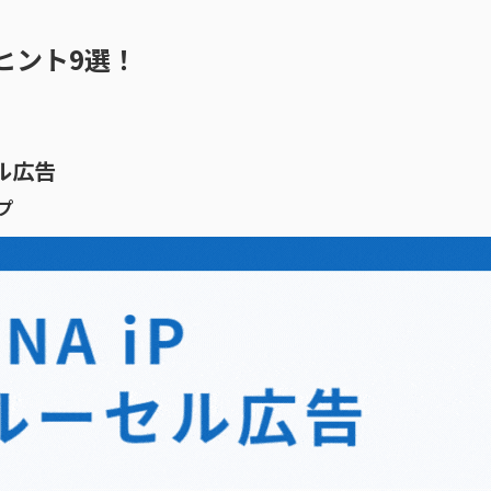
ヒント9選！
セル広告
プ