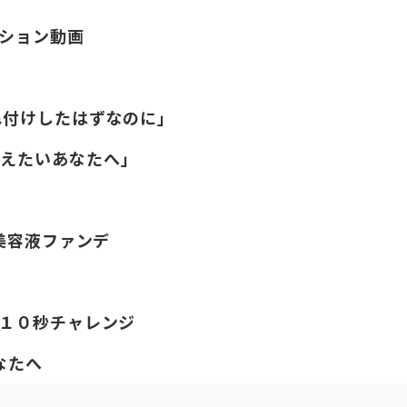
ーション動画
水重ね付けしたはずなのに」
で変えたいあなたへ」
ラー美容液ファンデ
 ~ １０秒チャレンジ
なたへ