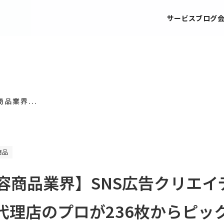
サービス
ブログ
品業界...
商品
容商品業界】SNS広告クリエイ
代理店のプロが236枚からピッ