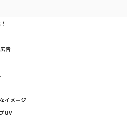
選！
ル広告
風
かなイメージ
プUV