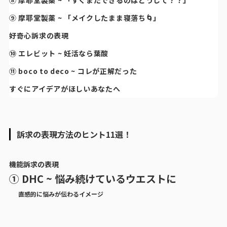
⑧ 摩耶堂製薬 ~ 「すぐまたできるのはどうして？？」
⑨ 摩耶堂製薬 ~ 「メイクしたまま寝落ち🌀」
好奇心訴求の表現
⑩ エレビット ~ 妊活なら葉酸
⑪ boco to deco ~ コレが正解だった
すぐにアイデアがほしいあなたへ
訴求の表現方法のヒント11選！
機能訴求の表現
① DHC ~ 悩み続けているウエストに
直感的に悩みが伝わるイメージ