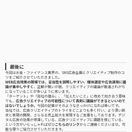
最後に
今回はお金・ファイナンス業界の、SNS広告企画とクリエイティブ制作のコ
ツをご紹介させていただきました。
WEB広告施策の現場では、妥当性を説明しやすい、
媒体選定や広告運用
に議
論が集中しやすく
、正解が無いが故、
クリエイティブの議論が敬遠されがち
になっていることが多いように思います。
「ターゲット」や「自社の強み」、「伝えたいこと」に改めて向き合う意味
でも
、
広告クリエイティブの可能性について真剣に議論ができるといいので
はないでしょうか。
今回の記事がそのようなきっかけになれば幸いです。
当社では、広告クリエイティブのトライをどこよりも多く行い、より深い訴
求と表現の開発、さらなる売上拡大を実現するご支援をしております。デジ
タル広告の効果が停滞している、広告クリエイティブに課題を感じている、
という方がいらっしゃればぜひ
こちらのリンク
からご連絡くださいませ。可
能な限りご協力させていただきます。