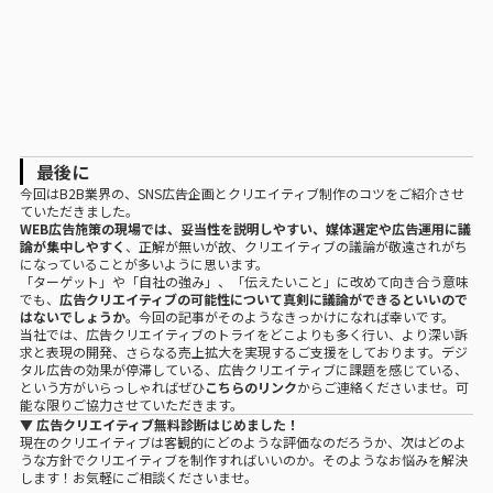
最後に
今回はB2B業界の、SNS広告企画とクリエイティブ制作のコツをご紹介させ
ていただきました。
WEB広告施策の現場では、妥当性を説明しやすい、
媒体選定や広告運用
に議
論が集中しやすく
、正解が無いが故、
クリエイティブの議論が敬遠されがち
になっていることが多いように思います。
「ターゲット」や「自社の強み」、「伝えたいこと」に改めて向き合う意味
でも
、
広告クリエイティブの可能性について真剣に議論ができるといいので
はないでしょうか。
今回の記事がそのようなきっかけになれば幸いです。
当社では、広告クリエイティブのトライをどこよりも多く行い、より深い訴
求と表現の開発、さらなる売上拡大を実現するご支援をしております。デジ
タル広告の効果が停滞している、広告クリエイティブに課題を感じている、
という方がいらっしゃればぜひ
こちらのリンク
からご連絡くださいませ。可
能な限りご協力させていただきます。
▼ 広告クリエイティブ無料診断はじめました！
現在のクリエイティブは客観的にどのような評価なのだろうか、次はどのよ
うな方針でクリエイティブを制作すればいいのか。そのようなお悩みを解決
します！お気軽にご相談くださいませ。