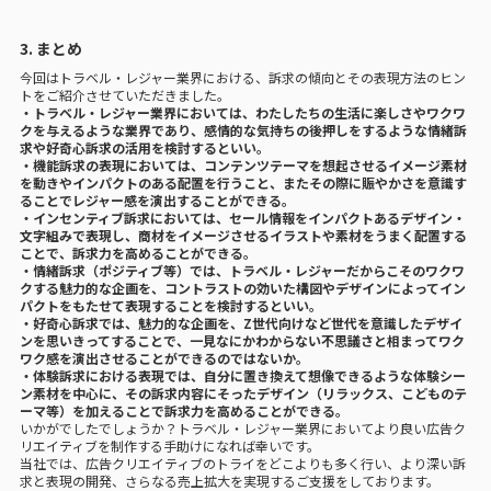
3. まとめ
今回はトラベル・レジャー業界における、訴求の傾向とその表現方法のヒン
トをご紹介させていただきました。
・トラベル・レジャー業界においては、わたしたちの生活に楽しさやワクワ
クを与えるような業界であり、感情的な気持ちの後押しをするような情緒訴
求や好奇心訴求の活用を検討するといい。
・機能訴求の表現においては、コンテンツテーマを想起させるイメージ素材
を動きやインパクトのある配置を行うこと、またその際に賑やかさを意識す
ることでレジャー感を演出することができる。
・インセンティブ訴求においては、セール情報をインパクトあるデザイン・
文字組みで表現し、商材をイメージさせるイラストや素材をうまく配置する
ことで、訴求力を高めることができる。
・情緒訴求（ポジティブ等）では、トラベル・レジャーだからこそのワクワ
クする魅力的な企画を、コントラストの効いた構図やデザインによってイン
パクトをもたせて表現することを検討するといい。
・好奇心訴求では、魅力的な企画を、Z世代向けなど世代を意識したデザイ
ンを思いきってすることで、一見なにかわからない不思議さと相まってワク
ワク感を演出させることができるのではないか。
・体験訴求における表現では、自分に置き換えて想像できるような体験シー
ン素材を中心に、その訴求内容にそったデザイン（リラックス、こどものテ
ーマ等）を加えることで訴求力を高めることができる。
いかがでしたでしょうか？トラベル・レジャー業界においてより良い広告ク
リエイティブを制作する手助けになれば幸いです。
当社では、広告クリエイティブのトライをどこよりも多く行い、より深い訴
求と表現の開発、さらなる売上拡大を実現するご支援をしております。