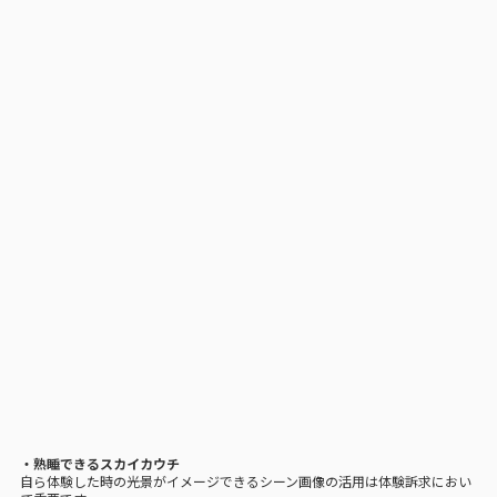
・熟睡できるスカイカウチ
自ら体験した時の光景がイメージできるシーン画像の活用は体験訴求におい