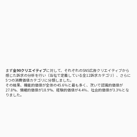
まず
全90クリエイティブ
に対して、それぞれのSNS広告クリエイティブから
感じた訴求の分析を行い（当社で定義している全12訴求カテゴリ）、さらに
5つの消費価値カテゴリに分類しました。
その結果、機能的価値が全体の45.6％と最も多く、次いで認識的価値が
27.8%、情緒的価値が18.9%、経験的価値が4.4％、社会的価値が3.3％とな
りました。