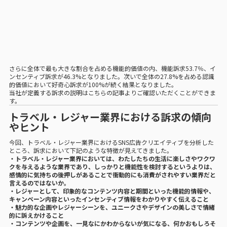
さらに全体で最も大きな割合を占める機能的価値の内、機能訴求53.7％、イ
ンセンティブ訴求が46.3%となりました。次いで全体の27.8%を占める認識
的価値において好奇心訴求が100%が続く結果となりました。
当社が定義する訴求の説明は
こちらの記事
よりご確認いただくことができま
す。
トラベル・レジャー業界における訴求の傾向
やヒント
今回、トラベル・レジャー業界におけるSNS広告クリエイティブを分析した
ところ、訴求において下記のような特徴が見えてきました。
・トラベル・レジャー業界においては、わたしたちの生活に楽しさやワクワ
クを与えるような業界であり、しっかりと機能性を検討するというよりは、
感情的に気持ちの後押しがあることで衝動的にも消費がされやすい業界だと
言えるのではないか。
・レジャーとして、印象的なコンテンツ内容と期間といった機能的情報や、
キャンペーン内容といったインセンティブ情報をわかりやすく伝えること
・魅力的な企画やレジャーシーンを、ユニークさやデザインの美しさで情緒
的に訴えかけること
・コンテンツや企画を、一見なにかわからないが気になる、何かおもしろそ