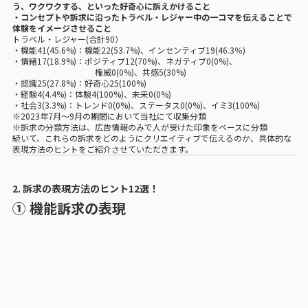
う、ワクワクする、といった好奇心に訴えかけること
・コンセプトや訴求に沿ったトラベル・レジャー中の一コマを伝えることで
体験をイメージさせること
トラベル・レジャー(合計90）
・機能41(45.6%)：機能22(53.7%)、インセンティブ19(46.3％)
・情緒17(18.9%)：ポジティブ12(70%)、ネガティブ0(0%)、
権威0(0%)、共感5(30%)
・認識25(27.8%)：好奇心25(100%)
・経験4(4.4%)：体験4(100%)、未来0(0%)
・社会3(3.3%)：トレンド0(0%)、ステータス0(0%)、イミ3(100%)
※2023年7月〜9月の期間において当社にて収集分類
※訴求の分類方法は、広告情報のみで人が受けた印象をベースに分類
続いて、これらの訴求をどのようにクリエイティブで伝えるのか、具体的な
表現方法のヒントをご紹介させていただきます。
2. 訴求の表現方法のヒント12選！
① 機能訴求の表現