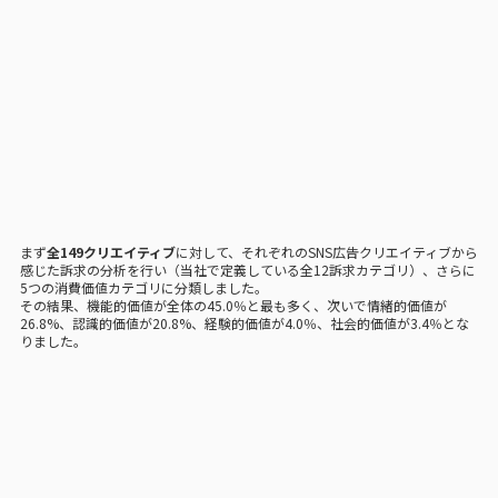
まず
全149クリエイティブ
に対して、それぞれのSNS広告クリエイティブから
感じた訴求の分析を行い（当社で定義している全12訴求カテゴリ）、さらに
5つの消費価値カテゴリに分類しました。
その結果、機能的価値が全体の45.0％と最も多く、次いで情緒的価値が
26.8%、認識的価値が20.8%、経験的価値が4.0％、社会的価値が3.4％とな
りました。