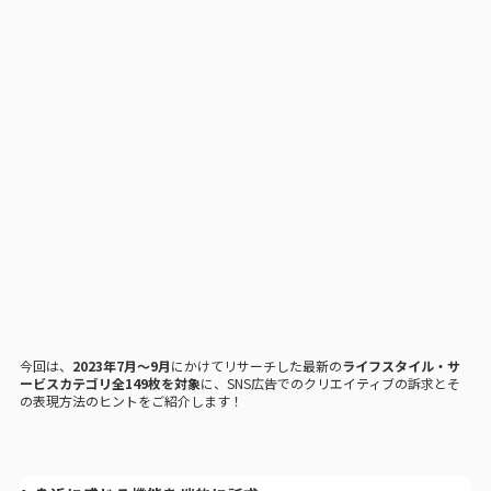
今回は、
2023年7月〜9月
にかけてリサーチした最新の
ライフスタイル・サ
ービスカテゴリ全149枚を対象
に、SNS広告でのクリエイティブの訴求とそ
の表現方法のヒントをご紹介します！