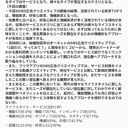
与タイプのサービスとなり、様々なタイプが混在するカテゴリとなる。
（今回の調査）
・今回のSNS広告クリエイティブの調査の結果、活用されている訴求TOP３
は、機能訴求、好奇心訴求、情緒訴求となった。
・他業界と比べると、好奇心訴求と情緒訴求が多く活用されている傾向があ
るが、従来のサービスカテゴリに当てはまらず現代の様々なライフスタイル
に即したサービスが多くあるからではないか。まずは知ってもらうために興
味を引くことや、潜在意識からニーズを顕在化するための情緒的なアプロー
チが有効だと推察できる。
・具体的には、結婚相談所のオーネットのSNS広告クリエイティブでは、
「1回だけ、やってみて？」と興味を引くコピーから、理想のパートナーが
わかる無料診断コンテンツを展開し、いきなりのサービス紹介でなくワンク
ッションの企画を入れることによって間口を広げ、潜在層へアプローチする
取り組みをしている。
・また、フリマアプリのSNS広告クリエイティブでは、サービス利用をイメ
ージできる動画クリエイティブや、他社サービスと比較して数値的情報をふ
まえた機能性を伝えるようなクリエイティブが見られ、まだサービスを体験
したことの無い潜在層へ訴えかける展開が見られた。
・まとめると、この業界においては、現代の様々なライフスタイルに即した
サービスを、まだニーズが顕在化していない潜在層に対してわかりやすく解
決課題やベネフィットを伝えること、反対に、機能理解よりも先に好奇心や
情緒へ訴えかけてサービス体験を促すようなアプローチを検討できるのでは
ないか。
ライフスタイル・サービス(合計149）
・機能67(45.0%)：機能77(67%)、インセンティブ38(33％)
・情緒40(26.8%)：ポジティブ20(50%)、ネガティブ3(7.5%)、
権威0(0%)、共感17(42.5%)
・認識31(20.8%)：好奇心31(100%)