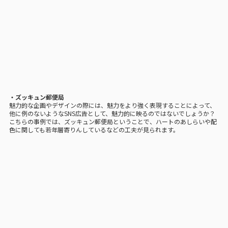
・ズッキュン郵便局
魅力的な企画やデザインの際には、魅力をより強く表現することによって、
他に例のないようなSNS広告として、魅力的に映るのではないでしょうか？
こちらの事例では、ズッキュン郵便局ということで、ハートのあしらいや配
色に関しても若年層寄りんしているなどの工夫が見られます。