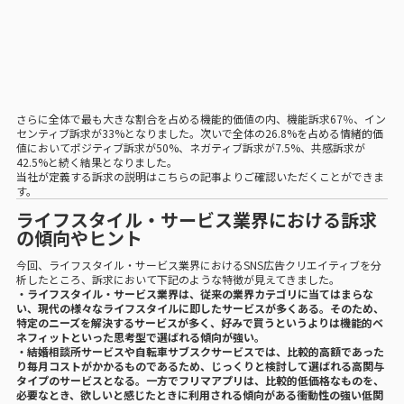
さらに全体で最も大きな割合を占める機能的価値の内、機能訴求67％、イン
センティブ訴求が33%となりました。次いで全体の26.8%を占める情緒的価
値においてポジティブ訴求が50%、ネガティブ訴求が7.5%、共感訴求が
42.5%と続く結果となりました。
当社が定義する訴求の説明は
こちらの記事
よりご確認いただくことができま
す。
ライフスタイル・サービス業界における訴求
の傾向やヒント
今回、ライフスタイル・サービス業界におけるSNS広告クリエイティブを分
析したところ、訴求において下記のような特徴が見えてきました。
・ライフスタイル・サービス業界は、従来の業界カテゴリに当てはまらな
い、現代の様々なライフスタイルに即したサービスが多くある。そのため、
特定のニーズを解決するサービスが多く、好みで買うというよりは機能的ベ
ネフィットといった思考型で選ばれる傾向が強い。
・結婚相談所サービスや自転車サブスクサービスでは、比較的高額であった
り毎月コストがかかるものであるため、じっくりと検討して選ばれる高関与
タイプのサービスとなる。一方でフリマアプリは、比較的低価格なものを、
必要なとき、欲しいと感じたときに利用される傾向がある衝動性の強い低関