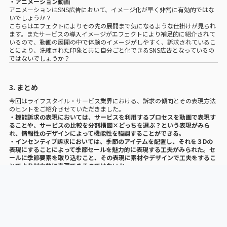
・アニメーション動画
アニメーションはSNS広告において、イメージ化が早く非常に有効的ではな
いでしょうか？
こちらはエフェクトによりその先の展開まで気になるような仕掛けが見られ
ます。またサービスの導入イメージがエフェクトにより補足的に紹介されて
いるので、動画の展開の中で体験のイメージがしやすく、訴求されているこ
とにより、洗練された印象と共に自分ごと化できるSNS広告となっているの
ではないでしょうか？
3. まとめ
今回はライフスタイル・サービス業界における、訴求の傾向とその表現方法
のヒントをご紹介させていただきました。
・機能訴求の表現においては、サービスを利用するプロセスを動画で表現す
ることや、サービスの比較を分割構図×どっちを選ぶ？という表現がみら
れ、情報性のデザインによって機能性を強調することができる。
・インセンティブ訴求においては、季節のアイテムを配置し、それを３Dの
表現にすることによって季節セールを魅力的に表現する工夫がみられた。セ
ールに季節要素を取り込むこと、その表現に素材やデザインで工夫をするこ
とでより魅力的に表現できるのではないか。
・情緒訴求では、配色やイラストのトンマナによってポジティブな印象を与
えたり、ドキッとするようなネガティブな切り口から、棘々しくならないよ
うな配慮あるやわらかい表現によって訴求力を高める工夫が見られた。
・共感訴求では、広告色を抑えた文字中心の広告によってオフィシャルアナ
ウンスのような見せ方によって文字を読んでもらうような工夫や、興味を抱
きやすい数値などを活用したキャッチーなコピーによって普段は反応しない
ような層にも反応してもらう等、自分ごと化を促すテクニックとして検討で