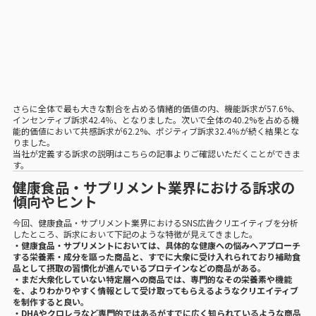
さらに全体で最も大きな割合を占める情緒的価値の内、機能訴求が57.6%、
インセンティブ訴求42.4％、となりました。次いで全体の40.2%を占める機
能的価値において共感訴求が62.2%、ポジティブ訴求32.4％が続く結果とな
りました。
当社が定義する訴求の説明は
こちらの記事
よりご確認いただくことができま
す。
健康食品・サプリメント業界における訴求の
傾向やヒント
今回、健康食品・サプリメント業界におけるSNS広告クリエイティブを分析
したところ、訴求において下記のような特徴が見えてきました。
・健康食品・サプリメントにおいては、具体的な健康への悩みへアプローチ
する栄養素・成分を謳った商品と、すでに大衆に受け入れられており補助食
品として摂取の習慣化が進んでいるプロテインなどの商品がある。
・まだ大衆化していない特定層への商品では、専門的なその栄養素や機能
を、よりわかりやすく情報として受け取ってもらえるようなクリエイティブ
を制作すると良い。
・DHAやクロレラなど専門的ではあるがすでに広く知られているような商品