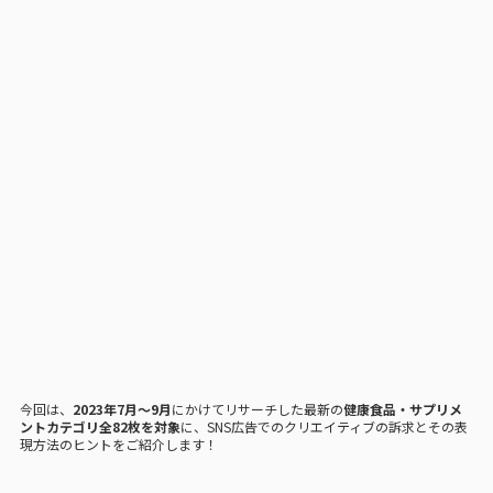
今回は、
2023年7月〜9月
にかけてリサーチした最新の
健康食品・サプリメ
ントカテゴリ全82枚を対象
に、SNS広告でのクリエイティブの訴求とその表
現方法のヒントをご紹介します！