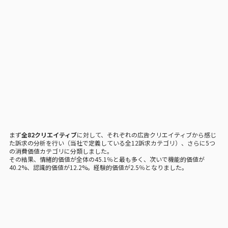
まず
全82クリエイティブ
に対して、それぞれの広告クリエイティブから感じ
た訴求の分析を行い（当社で定義している全12訴求カテゴリ）、さらに5つ
の消費価値カテゴリに分類しました。
その結果、情緒的価値が全体の45.1％と最も多く、次いで機能的価値が
40.2%、認識的価値が12.2%。経験的価値が2.5％となりました。