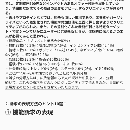
では、定期初回100円などインパクトのあるオファー設計を展開していた
り、情緒的な訴求でその商品の良さをアピールするクリエイティブが見られ
る。
・青汁やプロテインなどでは、競争も激しい市場であり、栄養素やパーソナ
ライズといった差別化された機能や付加価値を全面に押し出すようなクリエ
イティブがみられた。また、その差別化された機能が刺さる特定ターゲッ
ト・特定シーンでいかにユーザーに共感を促せるか、体験的に伝えるかの工
夫が必要であると思われる。
（健康食品・サプリメント業界合計82枚）
・機能33枚(40.2%)：機能19枚(57.6%)、インセンティブ14枚(42.4％)
・情緒37枚(45.1%)：ポジティブ12枚(32.4%)、ネガティブ2枚(5.4%)、権威
0枚(0%)、共感23枚(62.2%)
・認識10枚(12.2%)：好奇心10枚(100%)
・経験2枚(2.5%)：体験2枚(100%)、未来0枚(0%)
・社会枚(0%)：トレンド0枚(0%)、ステータス0枚(0%)、イミ0枚(0%)
※2023年4月〜6月の期間において当社にて収集分類
※訴求の分類方法は、広告情報のみで人が受けた印象をベースに分類
続いて、これらの訴求をどのようにクリエイティブで伝えるのか、具体的な
表現方法のヒントをご紹介させていただきます。
2. 訴求の表現方法のヒント10選！
① 機能訴求の表現