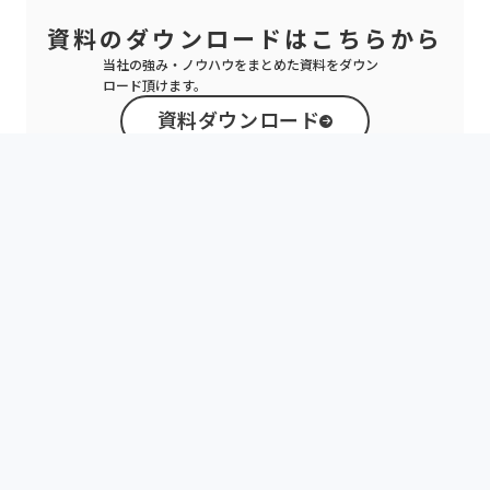
一連の流れを体験することができます。また、商品特徴でもある自分に合っ
たプロテインが届くまでの工程も、スマホの操作場面を映すことでより具体
的にイメージできます。動画最後のCTAに動きを付けることで動画の終了タ
イミングも分かりやすく、行動に繋げやすくする効果もあるのではないでし
ょうか。
3. まとめ
今回は健康食品・サプリメント業界における、訴求の傾向とその表現方法の
ヒントをご紹介させていただきました。
・栄養素や成分を謳うクリエイティブが多いが、すでに広く知られている商
品などはインセンティブ訴求や情緒的な訴求で商品の良さをアピールしてい
る。
・一方であまり大衆的ではない特定層への商品は、その専門的栄養素を分か
りやすく伝える為のデザインアイデアを採用していたり、読み物にして展開
するなどの工夫が見られた。
・青汁やプロテインなど競争の激しい商品に関しては、共感を仰ぐような特
定ターゲット・特定シーンをストーリー的に伝えるよ工夫をしていた。
・パーソナライズの機能をより体験的に伝えるために動画を活用したものも
みられた。ストーリー性を作ってカルーセルや動画に落とし込めば、静止画
ではイメージさせることの難しい訴求内容も伝わりやすくなるのではない
か。
いかがでしたでしょうか？健康・サプリメント業界においてより良い広告ク
リエイティブを制作する手助けになれば幸いです。
当社では、広告クリエイティブのトライをどこよりも多く行い、より深い訴
求と表現の開発、さらなる売上拡大を実現するご支援をしております。デジ
タル広告の効果が停滞している、広告クリエイティブに課題を感じている、