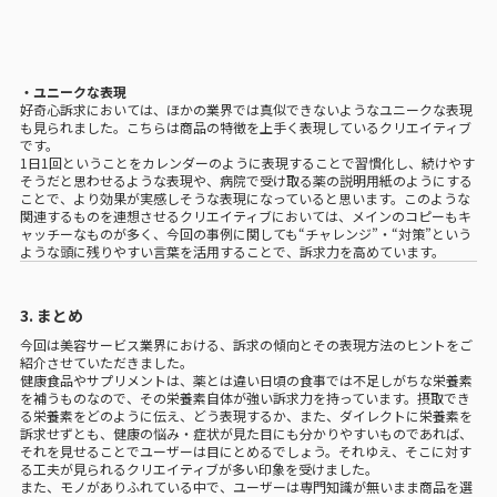
・ユニークな表現
好奇心訴求においては、ほかの業界では真似できないようなユニークな表現
も見られました。こちらは商品の特徴を上手く表現しているクリエイティブ
です。
1日1回ということをカレンダーのように表現することで習慣化し、続けやす
そうだと思わせるような表現や、病院で受け取る薬の説明用紙のようにする
ことで、より効果が実感しそうな表現になっていると思います。このような
関連するものを連想させるクリエイティブにおいては、メインのコピーもキ
ャッチーなものが多く、今回の事例に関しても“チャレンジ”・“対策”という
ような頭に残りやすい言葉を活用することで、訴求力を高めています。
3. まとめ
今回は美容サービス業界における、訴求の傾向とその表現方法のヒントをご
紹介させていただきました。
健康食品やサプリメントは、薬とは違い日頃の食事では不足しがちな栄養素
を補うものなので、その栄養素自体が強い訴求力を持っています。摂取でき
る栄養素をどのように伝え、どう表現するか、また、ダイレクトに栄養素を
訴求せずとも、健康の悩み・症状が見た目にも分かりやすいものであれば、
それを見せることでユーザーは目にとめるでしょう。それゆえ、そこに対す
る工夫が見られるクリエイティブが多い印象を受けました。
また、モノがありふれている中で、ユーザーは専門知識が無いまま商品を選