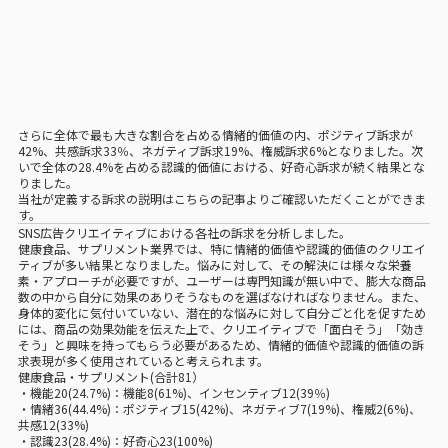
さらに全体で最も大きな割合を占める情緒的価値の内、ポジティブ訴求が
42%、共感訴求33％、ネガティブ訴求19%、権威訴求6%となりました。次
いで全体の28.4%を占める認識的価値における、好奇心訴求が続く結果とな
りました。
当社が定義する訴求の説明は
こちらの記事
よりご確認いただくことができま
す。
SNS広告クリエイティブにおける各社の訴求を分析しました。
健康食品、サプリメント業界では、特に情緒的価値や認識的価値のクリエイ
ティブが多い結果となりました。悩みに対して、その解決には様々な栄養
素・アプローチが必要ですが、ユーザーは専門知識が無い中で、膨大な商品
数の中から自分に効果のありそうなものを選ばなければなりません。また、
身体的変化に気付いていない、潜在的な悩みに対して自分ごと化を促すため
には、商品の効果効能を伝えた上で、クリエイティブで「面白そう」「効き
そう」と興味を持ってもらう必要があるため、情緒的価値や認識的価値の訴
求表現が多く使用されていると考えられます。
健康食品・サプリメント(合計81）
・機能20(24.7%)：機能8(61%)、インセンティブ12(39％)
・情緒36(44.4%)：ポジティブ15(42%)、ネガティブ7(19%)、権威2(6%)、
共感12(33%)
・認識23(28.4%)：好奇心23(100%)