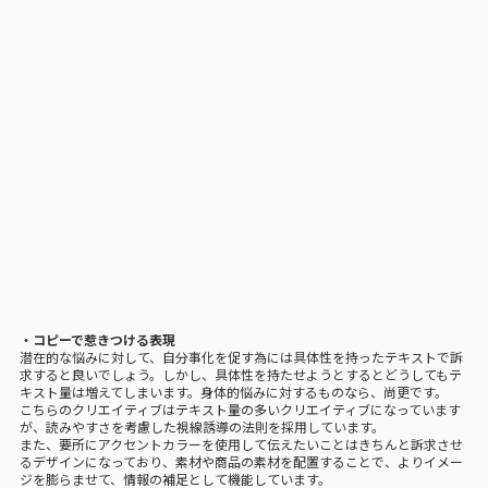
・コピーで惹きつける表現
潜在的な悩みに対して、自分事化を促す為には具体性を持ったテキストで訴
求すると良いでしょう。しかし、具体性を持たせようとするとどうしてもテ
キスト量は増えてしまいます。身体的悩みに対するものなら、尚更です。
こちらのクリエイティブはテキスト量の多いクリエイティブになっています
が、読みやすさを考慮した視線誘導の法則を採用しています。
また、要所にアクセントカラーを使用して伝えたいことはきちんと訴求させ
るデザインになっており、素材や商品の素材を配置することで、よりイメー
ジを膨らませて、情報の補足として機能しています。