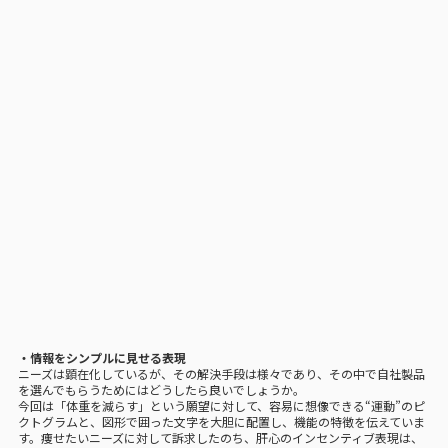
・情報をシンプルに見せる表現
ニーズは顕在化しているが、その解決手段は様々であり、その中で自社製品
を選んでもらうためにはどうしたら良いでしょうか。
今回は「体重を減らす」という願望に対して、容易に想像できる“運動”のピ
クトグラムと、図形で囲った文字を大胆に配置し、機能の特徴を伝えていま
す。痩せたいニーズに対して訴求したのち、肝心のインセンティブ表現は、