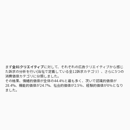
まず
全81クリエイティブ
に対して、それぞれの広告クリエイティブから感じ
た訴求の分析を行い(当社で定義している全12訴求カテゴリ）、さらに5つの
消費価値カテゴリに分類しました。
その結果、情緒的価値が全体の44.4％と最も多く、次いで認識的価値が
28.4%、機能的価値が24.7%、社会的価値が2.5％、経験的価値が0％となり
ました。