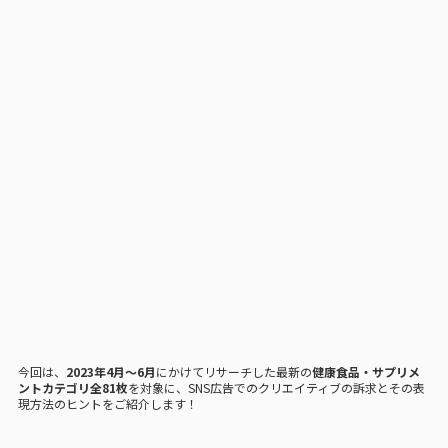
今回は、
2023年4月〜6月
にかけてリサーチした最新の
健康食品・サプリメ
ントカテゴリ全81枚
を対象に、SNS広告でのクリエイティブの訴求とその表
現方法のヒントをご紹介します！