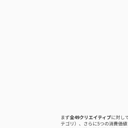
まず
全49クリエイティブ
に対し
テゴリ）、さらに5つの消費価