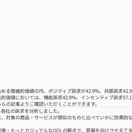
る情緒的価値の内、ポジティブ訴求が42.9%、共感訴求42.9
的価値においては、機能訴求42.9%、インセンティブ訴求57.
ちらの記事
よりご確認いただくことができます。
る各社の訴求を分析しました。
は、対象の商品・サービスが類似のものと比べていかに効果的
康・もっとカジュアルなQOLの観点で、意識を向けさせる工