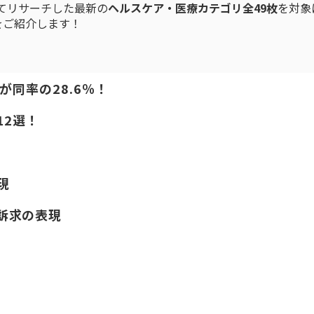
てリサーチした最新の
ヘルスケア・医療カテゴリ全49枚
を対象
をご紹介します！
が同率の28.6％！
12選！
現
訴求の表現