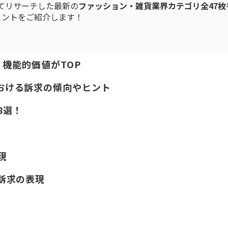
てリサーチした最新の
ファッション・雑貨業界カテゴリ全47枚
ヒントをご紹介します！
事！機能的価値がTOP
おける訴求の傾向やヒント
8選！
現
訴求の表現