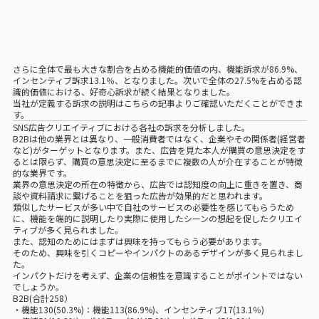
さらに全体で最も大きな割合を占める機能的価値の内、機能訴求が86.9%、
インセンティブ訴求13.1％、となりました。次いで全体の27.5%を占める認
識的価値における、好奇心訴求が続く結果となりました。
当社が定義する訴求の説明は
こちらの記事
よりご確認いただくことができま
す。
SNS広告クリエイティブにおける各社の訴求を分析しました。
B2Bは他の業界とは異なり、一般消費者ではなく、企業やその関係者(経営者
など)がターゲットとなります。また、広告を見た本人が購買の意思決定をす
るとは限らず、購買の意思決定に至るまでに複数の人が介在することが特徴
的な業界です。
業界の意思決定の所在の特徴から、広告では認知度の向上に重きを置き、商
談や資料請求に繋げることを狙った広告が効果的だと思われます。
類似したサービスが多い中で自社のサービスの必要性を感じてもらうため
に、機能を端的に説明したり実際に使用したシーンの想起を促したクリエイ
ティブが多く見られました。
また、認知のためにはまずは興味を持ってもらう必要があります。
そのため、興味を引くコピーやインパクトのあるデザインが多く見られまし
た。
インパクトだけを考えず、企業の信頼性を意識することがポイントではない
でしょうか。
B2B(合計258）
・機能130(50.3%)：機能113(86.9%)、インセンティブ17(13.1％)