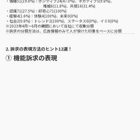
・情緒51(19.8%)：ポジティブ24(47.0%)、ネガティブ5(9.8%)、
権威6(11.8%)、共感16(31.4%)
・認識71(27.5%)：好奇心71(100%)
・経験4(1.6%)：体験4(100%)、未来0(0%)
・社会2(0.8%)：トレンド2(100%)、ステータス0(0%)、イミ0(0%)
※2023年4月〜6月の期間において当社にて収集分類
※訴求の分類方法は、広告情報のみで人が受けた印象をベースに分類
2. 訴求の表現方法のヒント12選！
① 機能訴求の表現