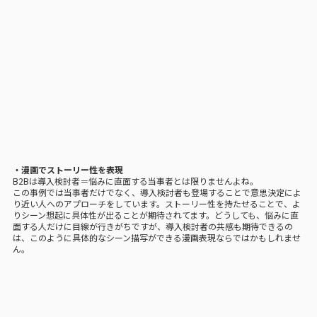
・漫画でストーリー性を表現
B2Bは導入検討者＝悩みに直面する当事者とは限りませんよね。
この事例では当事者だけでなく、導入検討者も登場することで意思決定によ
り近い人へのアプローチをしています。ストーリー性を持たせることで、よ
りシーン想起に具体性が出ることが期待されてます。どうしても、悩みに直
面する人だけに目線が行きがちですが、導入検討者の共感も期待できるの
は、このように具体的なシーン描写ができる漫画表現ならではかもしれませ
ん。