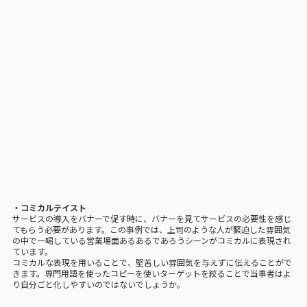
・コミカルテイスト
サービスの導入をバナーで促す時に、バナーを見てサービスの必要性を感じ
てもらう必要があります。この事例では、上司のような人が緊迫した雰囲気
の中で一喝している営業場面あるあるであろうシーンがコミカルに表現され
ています。
コミカルな表現を用いることで、堅苦しい雰囲気を与えずに伝えることがで
きます。専門用語を使ったコピーを使いターゲットを絞ることで当事者はよ
り自分ごと化しやすいのではないでしょうか。