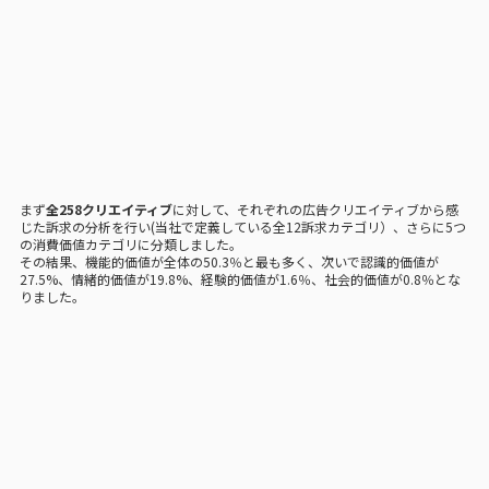
まず
全258クリエイティブ
に対して、それぞれの広告クリエイティブから感
じた訴求の分析を行い(当社で定義している全12訴求カテゴリ）、さらに5つ
の消費価値カテゴリに分類しました。
その結果、機能的価値が全体の50.3％と最も多く、次いで認識的価値が
27.5%、情緒的価値が19.8%、経験的価値が1.6％、社会的価値が0.8％とな
りました。