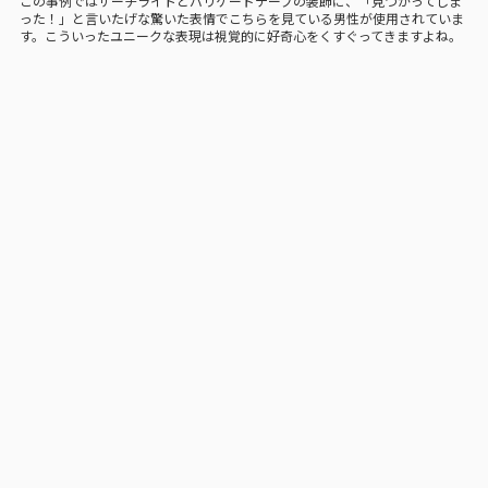
この事例ではサーチライトとバリケードテープの装飾に、「見つかってしま
った！」と言いたげな驚いた表情でこちらを見ている男性が使用されていま
す。こういったユニークな表現は視覚的に好奇心をくすぐってきますよね。