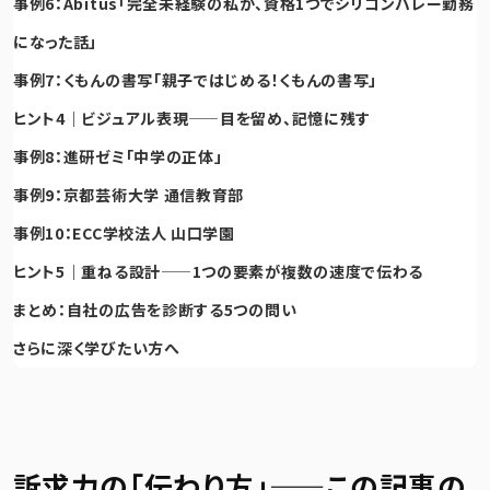
事例6：Abitus「完全未経験の私が、資格1つでシリコンバレー勤務
になった話」
事例7：くもんの書写「親子ではじめる！くもんの書写」
ヒント4｜ビジュアル表現——目を留め、記憶に残す
事例8：進研ゼミ「中学の正体」
事例9：京都芸術大学 通信教育部
事例10：ECC学校法人 山口学園
ヒント5｜重ねる設計——1つの要素が複数の速度で伝わる
まとめ：自社の広告を診断する5つの問い
さらに深く学びたい方へ
訴求力の「伝わり方」——この記事の