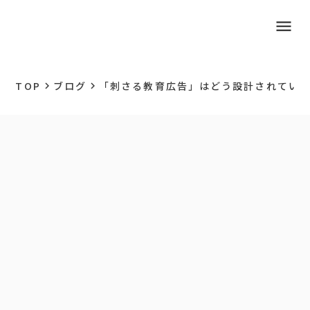
menu
TOP
ブログ
「刺さる教育広告」はどう設計されているか
keyboard_arrow_right
keyboard_arrow_right